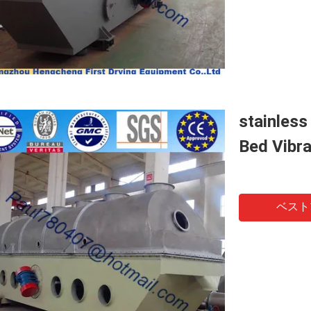
stainless
Bed Vibra
ベスト