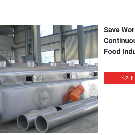
Save Work
Continuou
Food Ind
ベスト