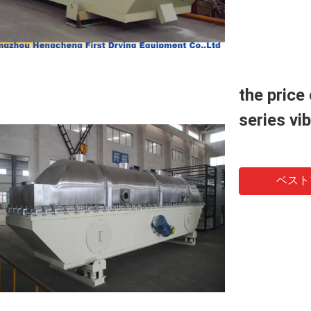
the price
series vi
ベスト