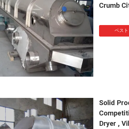
Crumb Cit
ベスト
Solid Pr
Competiti
Dryer , V