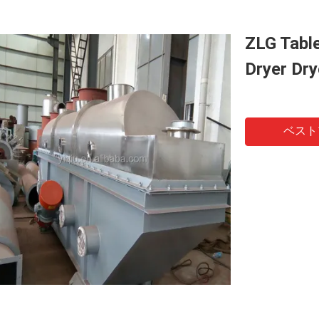
ZLG Table
Dryer Dr
ベスト